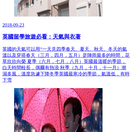
2018-09-23
英國留學旅遊必看：天氣與衣著
英國的天氣可以用“一天見四季春天、夏天、秋天、冬天的氣
溫以及穿搭春天（三月，四月，五月）是陣雨最多的時間，花
草欣欣向榮 夏季（六月，七月，八月）英國最溫暖的季節，
白天時間較長，偶爾有熱浪 秋季（九月，十月，十一月）潮
濕多風，溫度急遽下降冬季英國最寒冷的季節，氣溫低，有時
下雪