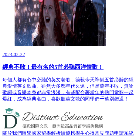
2023-02-22
經典不敗！最有名的5首必聽西洋情歌！
每個人都有心中必聽的英文老歌，德毅今天準備五首必聽的經
典愛情英文歌曲。雖然大多都年代久遠，但是萬年不敗，無論
歌詞或音樂本身都非常浪漫，有些配合著當年的熱門電影一起
爆紅，成為經典名曲，喜歡聽英文歌的同學們千萬別錯過！
關於我們
留學國家
留學解析
績優榜
學生心得
常見問題
申請系統