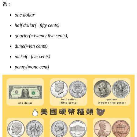
為：
one dollar
half dollar(=fifty cents)
quarter(=twenty five cents),
dime(=ten cents)
nickel(=five cents)
penny(=one cent)