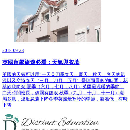
2018-09-23
英國留學旅遊必看：天氣與衣著
英國的天氣可以用“一天見四季春天、夏天、秋天、冬天的氣
溫以及穿搭春天（三月，四月，五月）是陣雨最多的時間，花
草欣欣向榮 夏季（六月，七月，八月）英國最溫暖的季節，
白天時間較長，偶爾有熱浪 秋季（九月，十月，十一月）潮
濕多風，溫度急遽下降冬季英國最寒冷的季節，氣溫低，有時
下雪