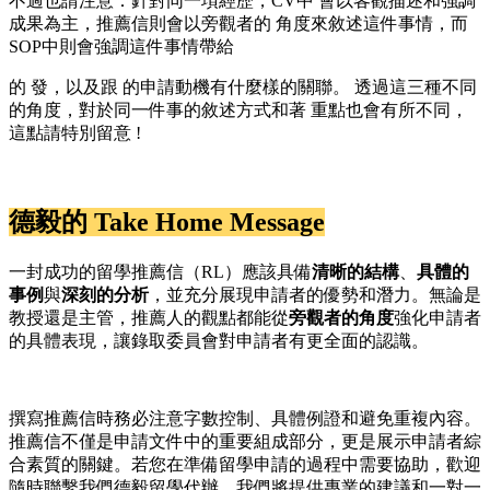
不過也請注意：針對同一項經歷，CV中 會以客觀描述和強調
成果為主，推薦信則會以旁觀者的 角度來敘述這件事情，而
SOP中則會強調這件事情帶給
的 發，以及跟 的申請動機有什麼樣的關聯。 透過這三種不同
的角度，對於同一件事的敘述方式和著 重點也會有所不同，
這點請特別留意 !
德毅的 Take Home Message
一封成功的留學推薦信（RL）應該具備
清晰的結構
、
具體的
事例
與
深刻的分析
，並充分展現申請者的優勢和潛力。無論是
教授還是主管，推薦人的觀點都能從
旁觀者的角度
強化申請者
的具體表現，讓錄取委員會對申請者有更全面的認識。
撰寫推薦信時務必注意字數控制、具體例證和避免重複內容。
推薦信不僅是申請文件中的重要組成部分，更是展示申請者綜
合素質的關鍵。若您在準備留學申請的過程中需要協助，歡迎
隨時聯繫我們德毅留學代辦。我們將提供專業的建議和一對一