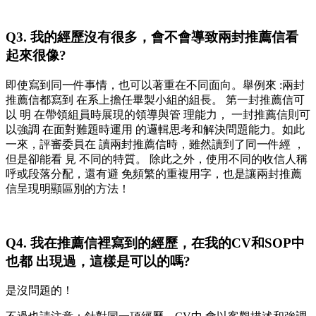
Q3. 我的經歷沒有很多，會不會導致兩封推薦信看
起來很像?
即使寫到同一件事情，也可以著重在不同面向。舉例來 :兩封
推薦信都寫到 在系上擔任畢製小組的組長。 第一封推薦信可
以 明 在帶領組員時展現的領導與管 理能力， 一封推薦信則可
以強調 在面對難題時運用 的邏輯思考和解決問題能力。如此
一來，評審委員在 讀兩封推薦信時，雖然讀到了同一件經 ，
但是卻能看 見 不同的特質。 除此之外，使用不同的收信人稱
呼或段落分配，還有避 免頻繁的重複用字，也是讓兩封推薦
信呈現明顯區別的方法！
Q4. 我在推薦信裡寫到的經歷，在我的CV和SOP中
也都 出現過，這樣是可以的嗎?
是沒問題的！