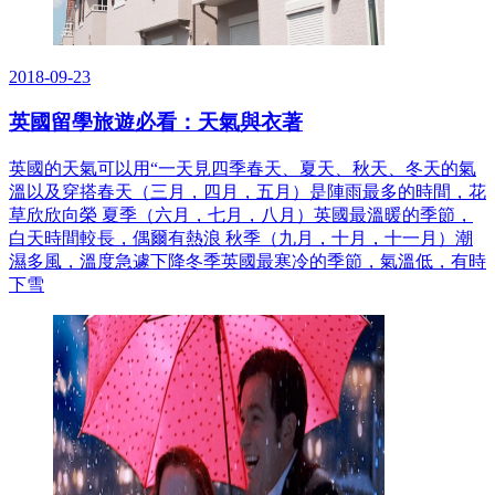
2018-09-23
英國留學旅遊必看：天氣與衣著
英國的天氣可以用“一天見四季春天、夏天、秋天、冬天的氣
溫以及穿搭春天（三月，四月，五月）是陣雨最多的時間，花
草欣欣向榮 夏季（六月，七月，八月）英國最溫暖的季節，
白天時間較長，偶爾有熱浪 秋季（九月，十月，十一月）潮
濕多風，溫度急遽下降冬季英國最寒冷的季節，氣溫低，有時
下雪