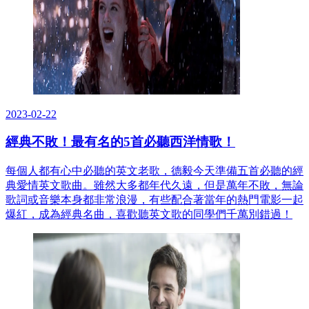
2023-02-22
經典不敗！最有名的5首必聽西洋情歌！
每個人都有心中必聽的英文老歌，德毅今天準備五首必聽的經
典愛情英文歌曲。雖然大多都年代久遠，但是萬年不敗，無論
歌詞或音樂本身都非常浪漫，有些配合著當年的熱門電影一起
爆紅，成為經典名曲，喜歡聽英文歌的同學們千萬別錯過！