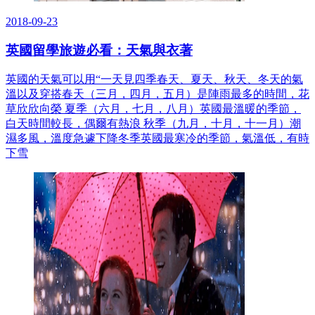
2018-09-23
英國留學旅遊必看：天氣與衣著
英國的天氣可以用“一天見四季春天、夏天、秋天、冬天的氣
溫以及穿搭春天（三月，四月，五月）是陣雨最多的時間，花
草欣欣向榮 夏季（六月，七月，八月）英國最溫暖的季節，
白天時間較長，偶爾有熱浪 秋季（九月，十月，十一月）潮
濕多風，溫度急遽下降冬季英國最寒冷的季節，氣溫低，有時
下雪