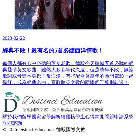
2023-02-22
經典不敗！最有名的5首必聽西洋情歌！
每個人都有心中必聽的英文老歌，德毅今天準備五首必聽的經
典愛情英文歌曲。雖然大多都年代久遠，但是萬年不敗，無論
歌詞或音樂本身都非常浪漫，有些配合著當年的熱門電影一起
爆紅，成為經典名曲，喜歡聽英文歌的同學們千萬別錯過！
關於我們
留學國家
留學解析
績優榜
學生心得
常見問題
申請系統
立即諮詢
© 2026 Distinct Education 德毅國際文教