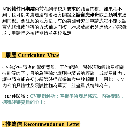
需於
補件日期結束前
考到學校所要求的語言門檻。如果考不
到，也可以考慮透過報名校方開設之
語言先修班
或是
預科
來達
到門檻。要注意的地方是，有的英國研究所申請流程不能以語
言先修班或預科的方式補足門檻，雅思成績必須達標才承認錄
取，申請時必須特別留意各校規定。
- 履歷 Curriculum Vitae
CV包含申請者的學術背景、工作經驗、課外活動經驗及相關
技能等內容，目的為明確地闡明申請者的經驗、成就及能力，
讓申請者能在初步篩選時從眾多履歷中脫穎而出。因此，CV
內容的具體性及易讀性極為重要，並盡量以精簡為主。
（延伸閱讀：
CV範例解析：掌握學術履歷格式、內容要點，
擄獲評審委員的心！
)
- 推薦信 Recommendation Letter